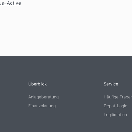
s=Active
Überblick
Service
Anlageberatung
Häufige Frage
Finanzplanung
Depot-Login
Legitimation