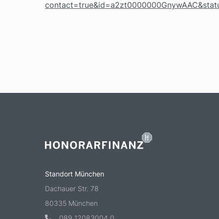
contact=true&id=a2zt0000000GnywAAC&statu
Standort München
Dachauer Str. 78
80335 München
089 12083004 0