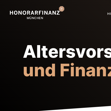
H
Altersvor
und Finan