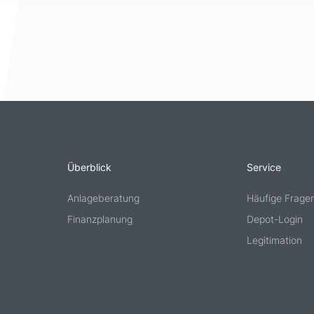
Überblick
Service
Anlageberatung
Häufige Frage
Finanzplanung
Depot-Login
Legitimation