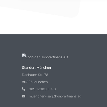
Standort München
Dachauer Str. 78
80335 München
089 12083004 0
muenchen-isar@honorarfinanz.ag